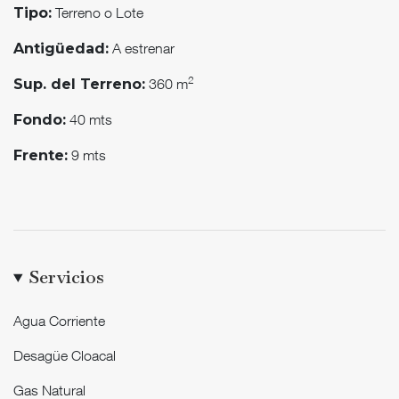
Terreno o Lote
Tipo:
- Electricidad
A estrenar
Antigüedad:
2
360 m
Sup. del Terreno:
- Alumbrado publico
40 mts
Fondo:
Listo para escriturar
9 mts
Frente:
Santiago Bardeggia
Tel. 2995730575
Servicios
38.952915, -68.062980
Agua Corriente
Desagüe Cloacal
Gas Natural